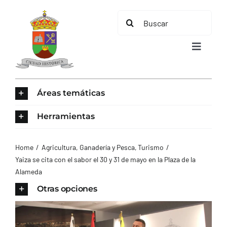
Saltar
Buscar:
al
contenido
Toggle
Navigat
INICIO
Áreas temáticas
ÁREAS TEMÁTICAS
Herramientas
EL MUNICIPIO
Home
Agricultura, Ganadería y Pesca
Turismo
Yaiza se cita con el sabor el 30 y 31 de mayo en la Plaza de la
Alameda
AYUNTAMIENTO
Otras opciones
TURISMO