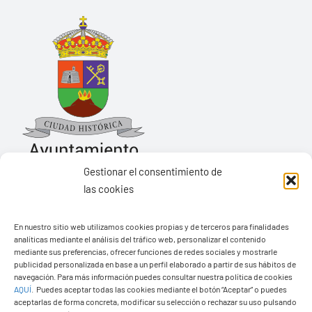
Gestionar el consentimiento de
las cookies
Ayuntamiento de Yaiza
En nuestro sitio web utilizamos cookies propias y de terceros para finalidades
Pza. de Los Remedios, 1
analíticas mediante el análisis del tráfico web, personalizar el contenido
35570 – Yaiza
mediante sus preferencias, ofrecer funciones de redes sociales y mostrarle
publicidad personalizada en base a un perfil elaborado a partir de sus hábitos de
Tel:
928 83 62 20
navegación. Para más información puedes consultar nuestra política de cookies
AQUÍ
.
Puedes aceptar todas las cookies mediante el botón “Aceptar” o puedes
aceptarlas de forma concreta, modificar su selección o rechazar su uso pulsando