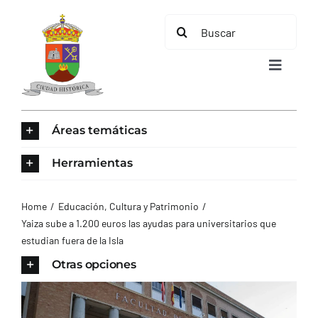
Saltar
Buscar:
al
contenido
Toggle
Navigat
INICIO
Áreas temáticas
ÁREAS TEMÁTICAS
Herramientas
EL MUNICIPIO
Home
Educación, Cultura y Patrimonio
Yaiza sube a 1.200 euros las ayudas para universitarios que
estudian fuera de la Isla
AYUNTAMIENTO
Otras opciones
TURISMO