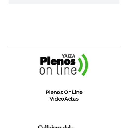
Plenos OnLine
VideoActas