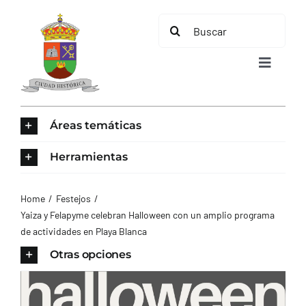
Saltar
Buscar:
al
contenido
Toggle
Navigat
INICIO
Áreas temáticas
ÁREAS TEMÁTICAS
Herramientas
EL MUNICIPIO
Home
Festejos
Yaiza y Felapyme celebran Halloween con un amplio programa
de actividades en Playa Blanca
AYUNTAMIENTO
Otras opciones
TURISMO