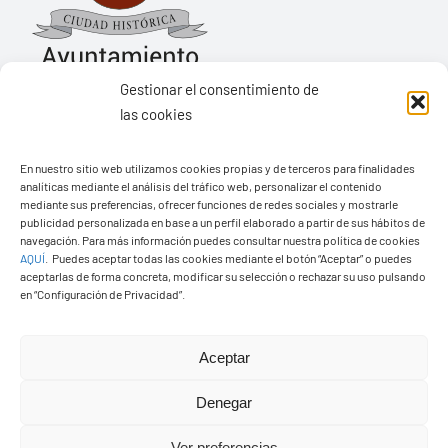
Gestionar el consentimiento de
las cookies
Ayuntamiento de Yaiza
En nuestro sitio web utilizamos cookies propias y de terceros para finalidades
Pza. de Los Remedios, 1
analíticas mediante el análisis del tráfico web, personalizar el contenido
35570 – Yaiza
mediante sus preferencias, ofrecer funciones de redes sociales y mostrarle
publicidad personalizada en base a un perfil elaborado a partir de sus hábitos de
Tel:
928 83 62 20
navegación. Para más información puedes consultar nuestra política de cookies
AQUÍ
.
Puedes aceptar todas las cookies mediante el botón “Aceptar” o puedes
aceptarlas de forma concreta, modificar su selección o rechazar su uso pulsando
en “Configuración de Privacidad”.
Toggle
Navigation
© Copyright2026 Ayuntamiento de Yaiza - Todos los
Transparencia
Aceptar
derechos reservads
Denegar
Aviso legal
Diseño web Solucionet.com
&
Cibernatural
Ver preferencias