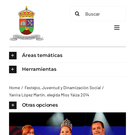
Saltar
Buscar:
al
contenido
Toggle
Navigat
INICIO
Áreas temáticas
ÁREAS TEMÁTICAS
Herramientas
EL MUNICIPIO
Home
Festejos
Juventud y Dinamización Social
Yanira López Martín, elegida Miss Yaiza 2014
AYUNTAMIENTO
Otras opciones
TURISMO