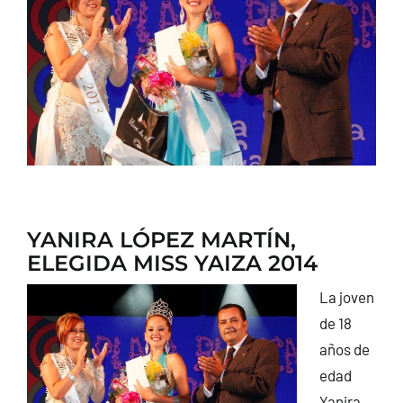
CONTACTO
YANIRA LÓPEZ MARTÍN,
ELEGIDA MISS YAIZA 2014
La joven
de 18
años de
edad
Yanira