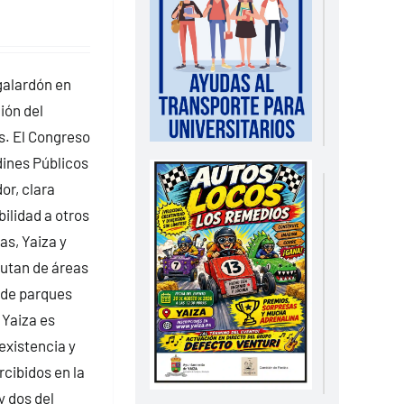
galardón en
ión del
s. El Congreso
dines Públicos
or, clara
bilidad a otros
as, Yaiza y
rutan de áreas
d de parques
 Yaiza es
existencia y
cibidos en la
y dos del