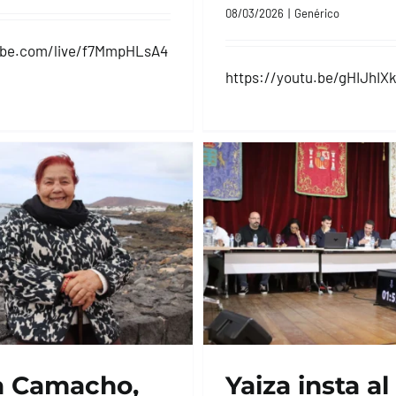
08/03/2026
|
Genérico
ube.com/live/f7MmpHLsA4
https://youtu.be/gHIJhI
a Camacho,
Yaiza insta al