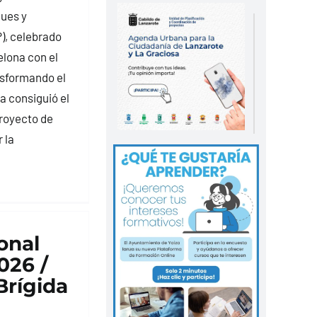
ues y
), celebrado
lona con el
nsformando el
a consiguió el
Proyecto de
 la
onal
026 /
rígida