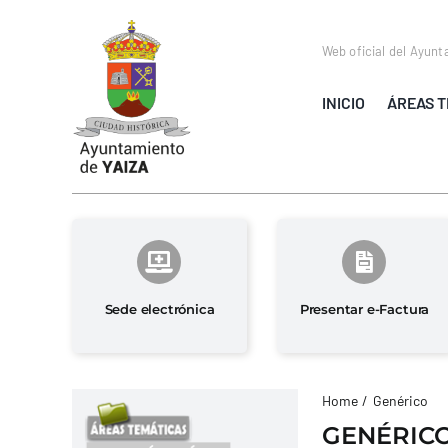
Saltar
al
Web oficial del Ayunt
contenido
INICIO
ÁREAS T
Sede electrónica
Presentar e-Factura
Home
Genérico
GENÉRIC