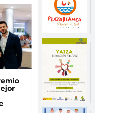
remio
ejor
e