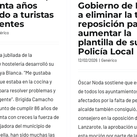
nta años
Gobierno de
do a turistas
a eliminar la 
dentes
reposición p
aumentar la
érico
plantilla de s
Policía Local
jubilada de la
12/02/2026
|
Genérico
 hostelería desarrolló su
aya Blanca. “Me gustaba
ue estaba en la cocina y
Óscar Noda sostiene que e
ara resolver problemas y
de todos los ayuntamiento
 gente”. Brígida Camacho
afectados por la falta de pe
nto de cumplir 86 años de
alcalde también consiguió
nta con creces la fuerza de
consejero en la oposición d
ajadora del municipio de
Lanzarote, la aprobación 
ella, han sido muchas las
esta moción por parte de l