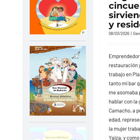
cincue
sirvien
y resi
08/03/2026
|
Gen
Emprendedora 
restauración y
trabajo en Pl
tanto mi bar q
me asomaba p
hablar con la
Camacho, a pu
edad, represe
la mujer trab
Yaiza, y como 