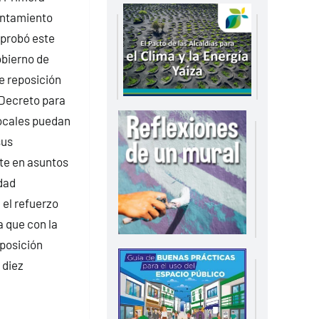
untamiento
aprobó este
obierno de
e reposición
 Decreto para
locales puedan
sus
te en asuntos
dad
el refuerzo
a que con la
eposición
 diez