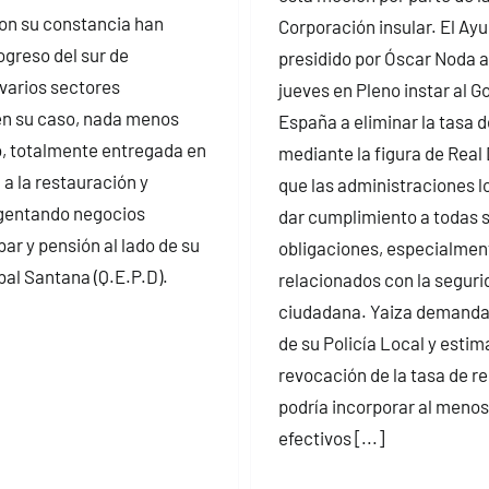
on su constancia han
Corporación insular. El Ay
ogreso del sur de
presidido por Óscar Noda 
varios sectores
jueves en Pleno instar al G
en su caso, nada menos
España a eliminar la tasa d
o, totalmente entregada en
mediante la figura de Real
a la restauración y
que las administraciones 
egentando negocios
dar cumplimiento a todas 
bar y pensión al lado de su
obligaciones, especialmen
bal Santana (Q.E.P.D).
relacionados con la seguri
ciudadana. Yaiza demanda 
de su Policía Local y estim
revocación de la tasa de r
podría incorporar al menos
efectivos [...]