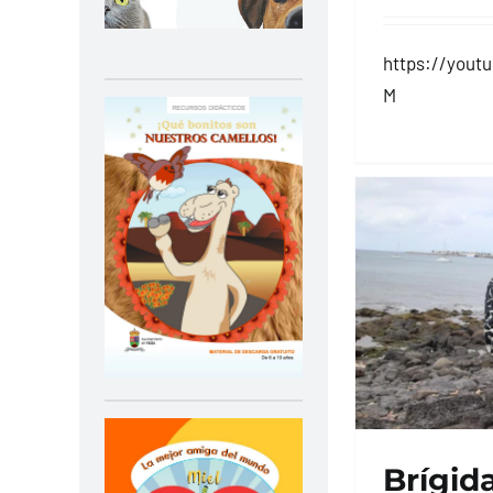
https://yout
M
Brígid