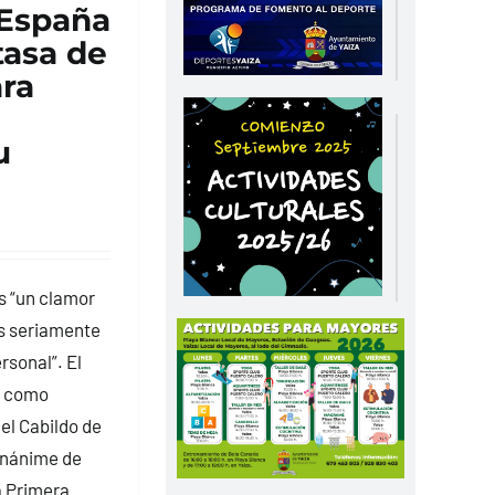
 España
tasa de
ara
u
s “un clamor
s seriamente
rsonal”. El
, como
el Cabildo de
unánime de
a Primera