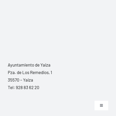
Ayuntamiento de Yaiza
Pza. de Los Remedios, 1
35570 – Yaiza
Tel:
928 83 62 20
Toggle
Navigation