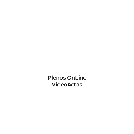
Plenos OnLine
VideoActas