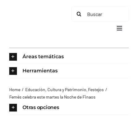
Saltar
Buscar:
al
contenido
Toggle
Navigat
INICIO
Áreas temáticas
ÁREAS TEMÁTICAS
Herramientas
EL MUNICIPIO
Home
Educación, Cultura y Patrimonio
Festejos
Femés celebra este martes la Noche de Finaos
AYUNTAMIENTO
Otras opciones
TURISMO