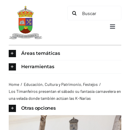
Saltar
Buscar:
al
contenido
Toggle
Navigat
INICIO
Áreas temáticas
ÁREAS TEMÁTICAS
Herramientas
EL MUNICIPIO
Home
Educación, Cultura y Patrimonio
Festejos
Los Timanfeiros presentan el sábado su fantasía carnavelera en
una velada donde también actúan las K-Narias
AYUNTAMIENTO
Otras opciones
TURISMO