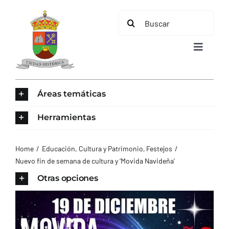
Saltar
Buscar:
al
contenido
Toggle
Navigat
INICIO
Áreas temáticas
ÁREAS TEMÁTICAS
Herramientas
EL MUNICIPIO
Home
Educación, Cultura y Patrimonio
Festejos
Nuevo fin de semana de cultura y ‘Movida Navideña’
AYUNTAMIENTO
Otras opciones
TURISMO