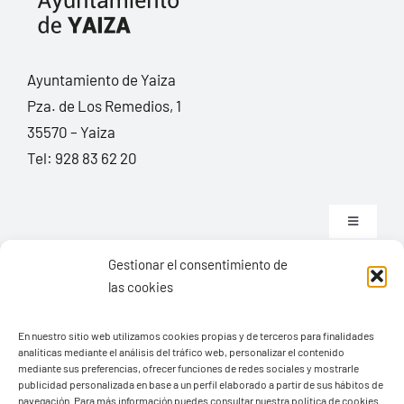
Ayuntamiento de Yaiza
Pza. de Los Remedios, 1
35570 – Yaiza
Tel:
928 83 62 20
Toggle
Navigation
Gestionar el consentimiento de
© Copyright2026 Ayuntamiento de Yaiza - Todos los
Transparencia
las cookies
derechos reservads
Aviso legal
Diseño web Solucionet.com
&
Cibernatural
En nuestro sitio web utilizamos cookies propias y de terceros para finalidades
analíticas mediante el análisis del tráfico web, personalizar el contenido
mediante sus preferencias, ofrecer funciones de redes sociales y mostrarle
publicidad personalizada en base a un perfil elaborado a partir de sus hábitos de
Política de privacidad
navegación. Para más información puedes consultar nuestra política de cookies