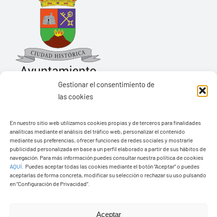
Gestionar el consentimiento de
las cookies
Ayuntamiento de Yaiza
En nuestro sitio web utilizamos cookies propias y de terceros para finalidades
Pza. de Los Remedios, 1
analíticas mediante el análisis del tráfico web, personalizar el contenido
35570 – Yaiza
mediante sus preferencias, ofrecer funciones de redes sociales y mostrarle
publicidad personalizada en base a un perfil elaborado a partir de sus hábitos de
Tel:
928 83 62 20
navegación. Para más información puedes consultar nuestra política de cookies
AQUÍ
.
Puedes aceptar todas las cookies mediante el botón “Aceptar” o puedes
aceptarlas de forma concreta, modificar su selección o rechazar su uso pulsando
en “Configuración de Privacidad”.
Toggle
Navigation
© Copyright2026 Ayuntamiento de Yaiza - Todos los
Transparencia
Aceptar