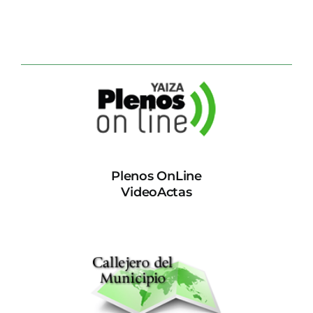
Plenos OnLine
VideoActas