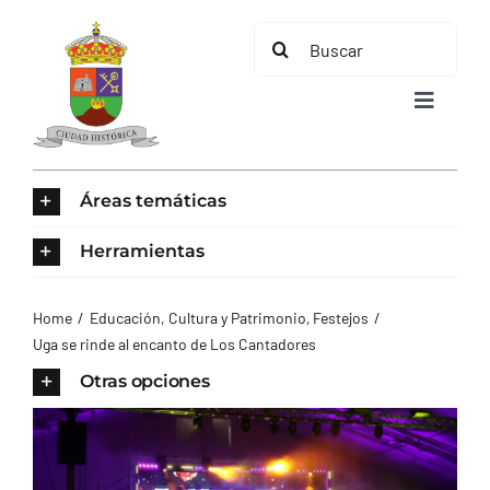
Saltar
Buscar:
al
contenido
Toggle
Navigat
INICIO
Áreas temáticas
ÁREAS TEMÁTICAS
Herramientas
EL MUNICIPIO
Home
Educación, Cultura y Patrimonio
Festejos
Uga se rinde al encanto de Los Cantadores
AYUNTAMIENTO
Otras opciones
TURISMO