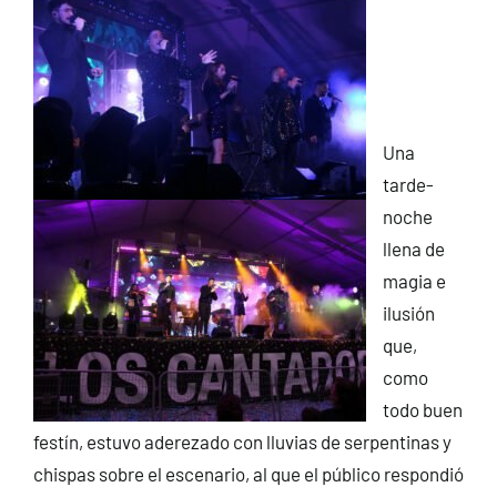
Una
tarde-
noche
llena de
magia e
ilusión
que,
como
todo buen
festín, estuvo aderezado con lluvias de serpentinas y
chispas sobre el escenario, al que el público respondió